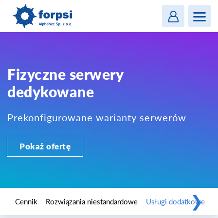
Login
MENU
Fizyczne serwery
dedykowane
Prekonfigurowane warianty serwerów
Pokaż ofertę
❯
Cennik
Rozwiązania niestandardowe
Usługi dodatkowe
D