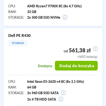
CPU:
AMD Ryzen7 9700X 8C (8x 4.7 GHz)
RAM:
32 GB
STORAGE:
2x 500 GB SSD NVMe
Dell PE R430
STORAGE
561,38 zł
od
+VAT/miesiąc
Dodaj do koszyka
Dostępny
CPU:
Intel Xeon E5-2620 v4 8C (8x 2.1 GHz)
RAM:
64 GB
STORAGE:
2x 960 GB SSD SATA
2x 4 TB HDD SATA