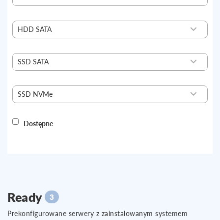
16
128
HDD SATA
bez HDD
4 TB
SSD SATA
bez SSD
960 GB
SSD NVMe
bez NVMe
500 GB
Dostępne
Ready
3
Prekonfigurowane serwery z zainstalowanym systemem