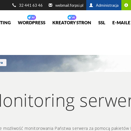
32 441 63 46
webmail.forpsi.pl
Administracja
TING
WORDPRESS
KREATORY STRON
SSL
E-MAILE
ra
onitoring serwe
je możliwość monitorowania Państwa serwera za pomocą pakietów IC