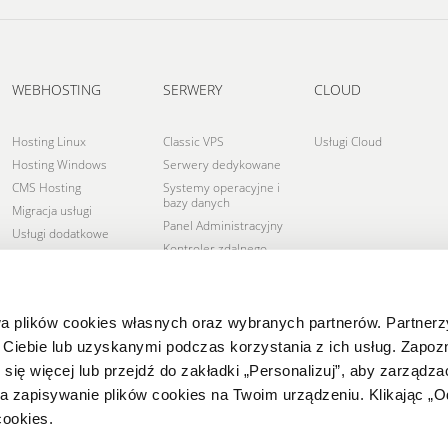
WEBHOSTING
SERWERY
CLOUD
Hosting Linux
Classic VPS
Usługi Cloud
Hosting Windows
Serwery dedykowane
CMS Hosting
Systemy operacyjne i
bazy danych
Migracja usługi
Panel Administracyjny
Usługi dodatkowe
Kontroler zdalnego
dostępu, KVM
Przestrzeń dla kopii
zapasowej
wa plików cookies własnych oraz wybranych partnerów. Partner
Monitoring serwera
Ciebie lub uzyskanymi podczas korzystania z ich usług. Zapozn
Sprzętowy firewall
 się więcej lub przejdź do zakładki „Personalizuj”, aby zarządz
Switch dla
infrastruktury
na zapisywanie plików cookies na Twoim urządzeniu. Klikając „O
Datacenter
cookies.