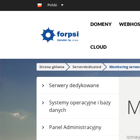
Polski
DOMENY
WEBHOS
CLOUD
Strona główna
Serverdedicated
Monitoring serwe
Serwery dedykowane
M
Systemy operacyjne i bazy
danych
Panel Administracyjny
Istnie