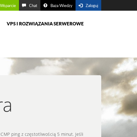
Wsparcie
Chat
Baza Wiedzy
Zaloguj
VPS I ROZWIĄZANIA SERWEROWE
ra
MP ping z częstotliwością 5 minut. Jeśli