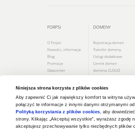
FORPSI
DOMENY
O Forpsi
Rejestracja domen
Nowości, informacje
Transfer domeny
Blog
Usługi dodatkowe
Promocje
Cennik domen
Datacenter
domena .CLOUD
Umowy
domena .PL
Cookies
domena .COM
Niniejsza strona korzysta z plików cookies
Zarządzaj Cookies
domena .EU
Aby zapewnić Ci jak największy komfort ta witryna uży
domena .STORE
połączyć te informacje z innymi danymi otrzymanymi od 
Polityką korzystania z plików cookies
, aby dowiedzieć
strony. Klikając „Akceptuj wszystkie”, wyrażasz zgodę 
akceptujesz przechowywanie tylko niezbędnych plików 