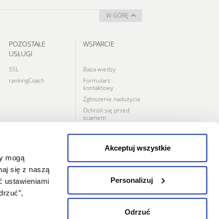
W GÓRĘ
POZOSTAŁE
WSPARCIE
USŁUGI
SSL
Baza wiedzy
rankingCoach
Formularz
kontaktowy
Zgłoszenie nadużycia
Ochroń się przed
scamem
Kontakt
Akceptuj wszystkie
zy mogą
PORTALE
SPOŁECZNOŚCIOWE
aj się z naszą
Personalizuj
ać ustawieniami
drzuć”,
Odrzuć