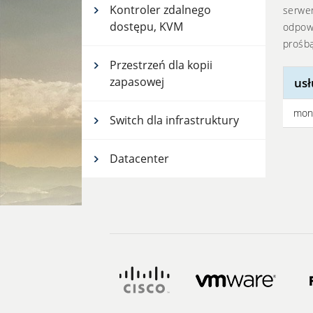
Kontroler zdalnego
serwer
dostępu, KVM
odpowi
prośbą
Przestrzeń dla kopii
zapasowej
usł
moni
Switch dla infrastruktury
Datacenter