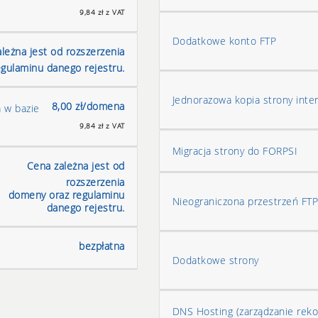
9,84 zł z VAT
Dodatkowe konto FTP
leżna jest od rozszerzenia
gulaminu danego rejestru.
Jednorazowa kopia strony inte
8,00 zł/domena
a w bazie
9,84 zł z VAT
Migracja strony do FORPSI
Cena zależna jest od
rozszerzenia
domeny oraz regulaminu
Nieograniczona przestrzeń FTP
danego rejestru.
bezpłatna
Dodatkowe strony
DNS Hosting (zarządzanie rek