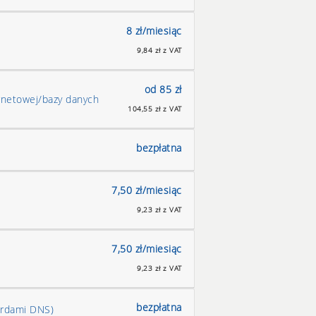
8 zł/miesiąc
9,84 zł z VAT
od 85 zł
rnetowej/bazy danych
104,55 zł z VAT
bezpłatna
7,50 zł/miesiąc
9,23 zł z VAT
7,50 zł/miesiąc
9,23 zł z VAT
bezpłatna
ordami DNS)