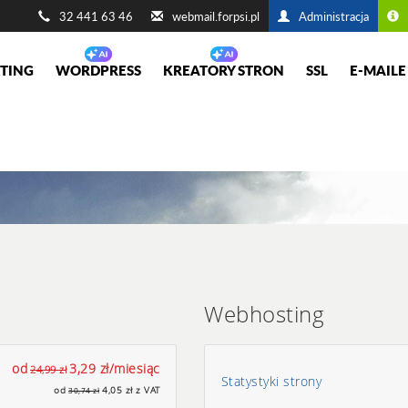
32 441 63 46
webmail.forpsi.pl
Administracja
TING
WORDPRESS
KREATORY STRON
SSL
E-MAILE
Webhosting
od
3,29 zł/miesiąc
24,99 zł
Statystyki strony
od
4,05 zł z VAT
30,74 zł