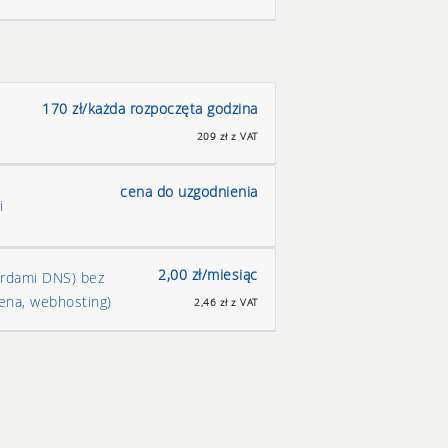
170 zł/każda rozpoczęta godzina
209 zł z VAT
cena do uzgodnienia
i
2,00 zł/miesiąc
ordami DNS) bez
ena, webhosting)
2,46 zł z VAT