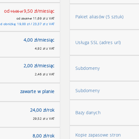
od
9,50 zł/miesiąc
19,00 zł
Pakiet aliasów (5 sztuk)
od
11,69 zł z VAT
23,37 zł
d obniżką: 19,00 zł / 23,37 zł z VAT
4,00 zł/miesiąc
Usługa SSL (adres url)
4,92 zł z VAT
2,00 zł/miesiąc
Subdomeny
2,46 zł z VAT
Subdomeny
zawarte w planie
24,00 zł/rok
Bazy danych
29,52 zł z VAT
Kopie zapasowe stron
8,00 zł/rok