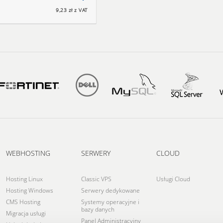
9,23 zł z VAT
WEBHOSTING
SERWERY
CLOUD
Hosting Linux
Classic VPS
Usługi Cloud
Hosting Windows
Serwery dedykowane
CMS Hosting
Systemy operacyjne i
bazy danych
Migracja usługi
Panel Administracyjny