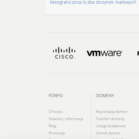
Nieograniczona liczba skrzynek mailowych
FORPSI
DOMENY
O Forpsi
Rejestracja domen
Nowości, informacje
Transfer domeny
Blog
Usługi dodatkowe
Promocje
Cennik domen