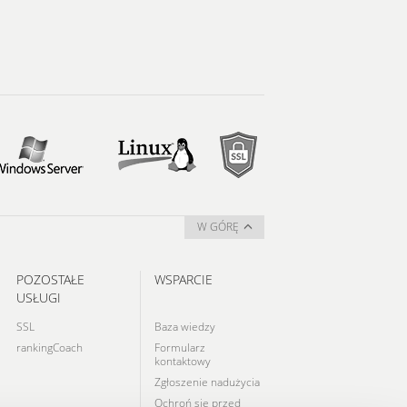
W GÓRĘ
POZOSTAŁE
WSPARCIE
USŁUGI
SSL
Baza wiedzy
rankingCoach
Formularz
kontaktowy
Zgłoszenie nadużycia
Ochroń się przed