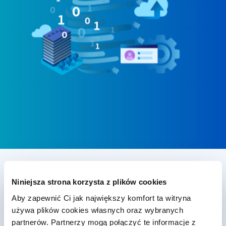
Niniejsza strona korzysta z plików cookies
Dzięki FORPSI, .CLOUD jest
Aby zapewnić Ci jak największy komfort ta witryna
prostym i przystępnym wyborem
używa plików cookies własnych oraz wybranych
partnerów. Partnerzy mogą połączyć te informacje z