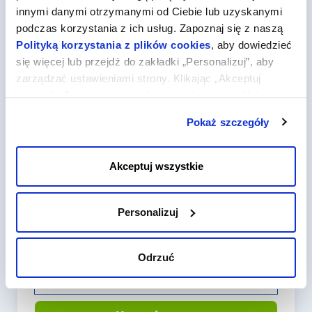
Potrzebujesz szybko uruchomić stronę internetową, adresy e-
innymi danymi otrzymanymi od Ciebie lub uzyskanymi
mail lub wizytówkę online? Dzięki nam możesz dokonać tego
podczas korzystania z ich usług. Zapoznaj się z naszą
w ciągu kilku minut. Wybierz domenę .CLOUD i połącz ją
Polityką korzystania z plików cookies
, aby dowiedzieć
z jedną usług dostępnych w naszej ofercie:
się więcej lub przejdź do zakładki „Personalizuj”, aby
zarządzać ustawieniami strony. Klikając „Akceptuj
wszystkie”, wyrażasz zgodę na zapisywanie plików
cookies na Twoim urządzeniu. Klikając „Odrzuć”,
Pokaż szczegóły
akceptujesz przechowywanie tylko niezbędnych plików
cookies.
SuperSite
Akceptuj wszystkie
tworzenie stron internetowych za pomocą intuicyjnego
kreatora
Personalizuj
3,29 zł
od
miesiąc
Odrzuć
Więcej szczegółów