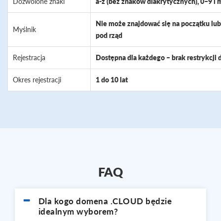
Dozwolone znaki
a-z (bez znaków diakrytycznych), 0–9 i m
Nie może znajdować się na początku l
Myślnik
pod rząd
Rejestracja
Dostępna dla każdego – brak restrykcji 
Okres rejestracji
1 do 10 lat
FAQ
Dla kogo domena .CLOUD będzie
idealnym wyborem?